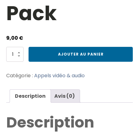
Pack
9,00
€
quantité
AJOUTER AU PANIER
de
11sight
-
Catégorie :
Appels vidéo & audio
Premium
Pack
Description
Avis (0)
Description