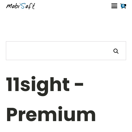
0
11sight -
Premium